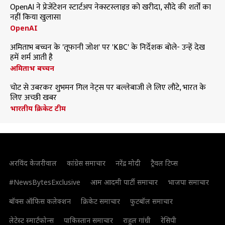
OpenAI ने प्रेजेंटेशन स्टार्टअप नेक्स्टस्लाइड को खरीदा, सौदे की शर्तों का
नहीं किया खुलासा
OpenAI
अमिताभ बच्चन के 'तूफानी जोश' पर 'KBC' के निर्देशक बोले- उन्हें देख
हमें शर्म आती है
अमिताभ बच्चन
चोट से उबरकर शुभमन गिल नेट्स पर बल्लेबाजी ले लिए लौटे, भारत के
लिए अच्छी खबर
भारतीय क्रिकेट टीम
अरविंद केजरीवाल
कांग्रेस समाचार
नरेंद्र मोदी
ट्रैवल टिप्स
#NewsBytesExclusive
आम आदमी पार्टी समाचार
भाजपा समाचार
बॉक्स ऑफिस कलेक्शन
क्रिकेट समाचार
फुटबॉल समाचार
लेटेस्ट स्मार्टफोन्स
पाकिस्तान समाचार
राहुल गांधी
रेसिपी