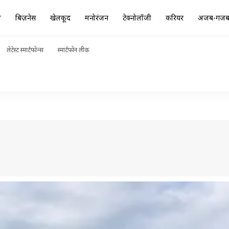
ा
बिज़नेस
खेलकूद
मनोरंजन
टेक्नोलॉजी
करियर
अजब-गज
लेटेस्ट स्मार्टफोन्स
स्मार्टफोन लीक