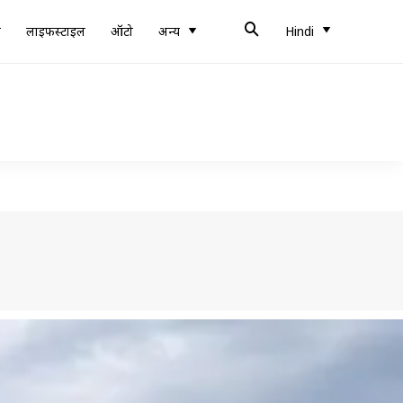
ब
लाइफस्टाइल
ऑटो
अन्य
Hindi