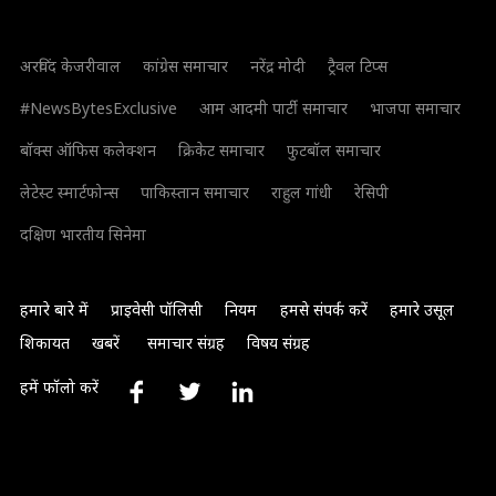
अरविंद केजरीवाल
कांग्रेस समाचार
नरेंद्र मोदी
ट्रैवल टिप्स
#NewsBytesExclusive
आम आदमी पार्टी समाचार
भाजपा समाचार
बॉक्स ऑफिस कलेक्शन
क्रिकेट समाचार
फुटबॉल समाचार
लेटेस्ट स्मार्टफोन्स
पाकिस्तान समाचार
राहुल गांधी
रेसिपी
दक्षिण भारतीय सिनेमा
हमारे बारे में
प्राइवेसी पॉलिसी
नियम
हमसे संपर्क करें
हमारे उसूल
शिकायत
खबरें
समाचार संग्रह
विषय संग्रह
हमें फॉलो करें