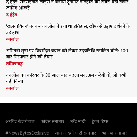
द हंड्रेड: सनराइजर्स लीड्स ने बनाया टूर्नामेंट इतिहास का सबसे बड़ा स्कोर,
जानिए आंकड़े
द हंड्रेड
'खलनायिका' बनकर काजोल ने रचा था इतिहास, खौफ से उड़ाए दर्शकों के
उड़े होश
काजोल
अभिनेत्री तृषा पर विवादित बयान को लेकर उदयनिधि स्टालिन बोले- 100
बार गिरफ्तार होने को तैयार
तमिलनाडु
काजोल का करियर के 30 साल बाद बदला मन, अब करेंगी वो; जो कभी
नहीं किया
काजोल
अरविंद केजरीवाल
कांग्रेस समाचार
नरेंद्र मोदी
ट्रैवल टिप्स
#NewsBytesExclusive
आम आदमी पार्टी समाचार
भाजपा समाचार