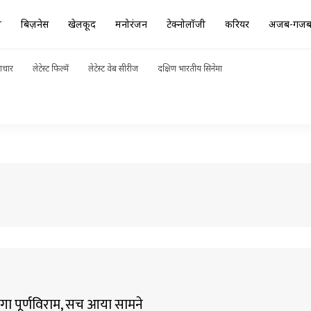
ा
बिज़नेस
खेलकूद
मनोरंजन
टेक्नोलॉजी
करियर
अजब-गज
ाचार
लेटेस्ट फिल्में
लेटेस्ट वेब सीरीज
दक्षिण भारतीय सिनेमा
लगा पूर्णविराम, सच आया सामने