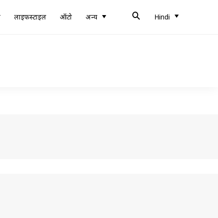
ब
लाइफस्टाइल
ऑटो
अन्य
Hindi