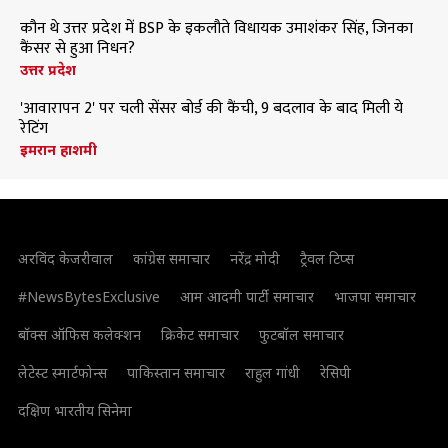
कौन थे उत्तर प्रदेश में BSP के इकलौते विधायक उमाशंकर सिंह, जिनका
कैंसर से हुआ निधन?
उत्तर प्रदेश
'आवारापन 2' पर चली सेंसर बोर्ड की कैंची, 9 बदलाव के बाद मिली ये
रेटिंग
इमरान हाशमी
अरविंद केजरीवाल
कांग्रेस समाचार
नरेंद्र मोदी
ट्रैवल टिप्स
#NewsBytesExclusive
आम आदमी पार्टी समाचार
भाजपा समाचार
बॉक्स ऑफिस कलेक्शन
क्रिकेट समाचार
फुटबॉल समाचार
लेटेस्ट स्मार्टफोन्स
पाकिस्तान समाचार
राहुल गांधी
रेसिपी
दक्षिण भारतीय सिनेमा