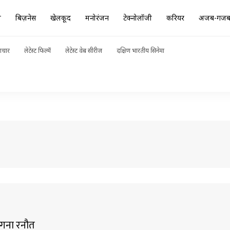
ा
बिज़नेस
खेलकूद
मनोरंजन
टेक्नोलॉजी
करियर
अजब-गज
ाचार
लेटेस्ट फिल्में
लेटेस्ट वेब सीरीज
दक्षिण भारतीय सिनेमा
कंगना रनौत