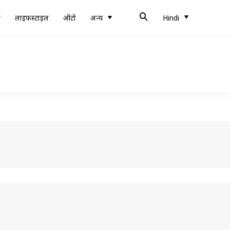
ब
लाइफस्टाइल
ऑटो
अन्य
Hindi