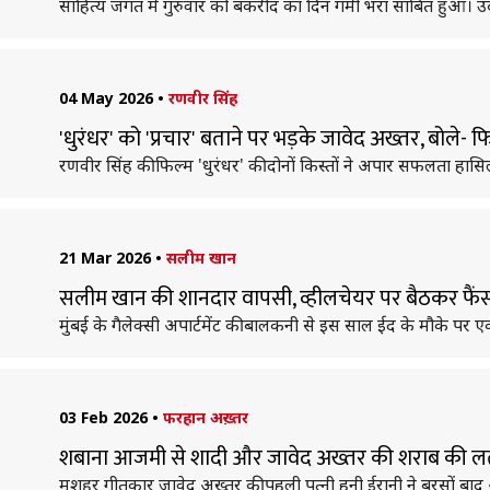
साहित्य जगत में गुरुवार को बकरीद का दिन गमी भरा साबित हुआ। उर्द
04 May 2026
•
रणवीर सिंह
'धुरंधर' को 'प्रचार' बताने पर भड़के जावेद अख्तर, बोले- 
रणवीर सिंह की फिल्म 'धुरंधर' की दोनों किस्तों ने अपार सफलता हासि
21 Mar 2026
•
सलीम खान
सलीम खान की शानदार वापसी, व्हीलचेयर पर बैठकर फैं
मुंबई के गैलेक्सी अपार्टमेंट की बालकनी से इस साल ईद के मौके पर 
03 Feb 2026
•
फरहान अख़्तर
शबाना आजमी से शादी और जावेद अख्तर की शराब की लत
मशहूर गीतकार जावेद अख्तर की पहली पत्नी हनी ईरानी ने बरसों बाद अपन