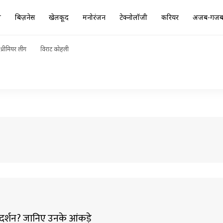
ा
बिज़नेस
खेलकूद
मनोरंजन
टेक्नोलॉजी
करियर
अजब-गज
प्रीमियर लीग
विराट कोहली
प्रदर्शन? जानिए उनके आंकड़े