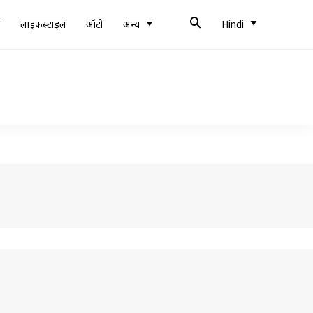
ब
लाइफस्टाइल
ऑटो
अन्य
Hindi