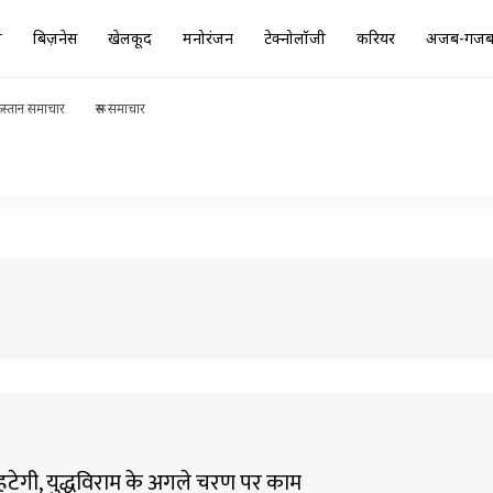
ा
बिज़नेस
खेलकूद
मनोरंजन
टेक्नोलॉजी
करियर
अजब-गज
स्तान समाचार
रूस समाचार
टेगी, युद्धविराम के अगले चरण पर काम