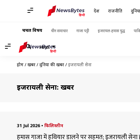
देश
राजनीति
दुनिय
चर्चित विषय
चीन समाचार
गाजा पट्टी
इजरायल-हमास युद्ध
पाकि
Hindi
होम
/
खबरें
/
दुनिया की खबरें
/
इजरायली सेना
इजरायली सेना: खबरें
31 Jul 2026
•
फिलिस्तीन
हमास गाजा में हथियार डालने पर सहमत; इजरायली सेना ह