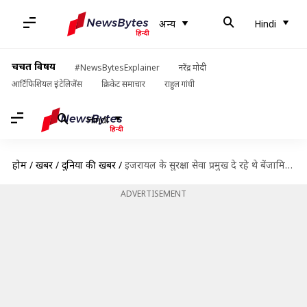
अन्य
Hindi
चर्चित विषय
#NewsBytesExplainer
नरेंद्र मोदी
आर्टिफिशियल इंटेलिजेंस
क्रिकेट समाचार
राहुल गांधी
Hindi
होम
/
खबरें
/
दुनिया की खबरें
/
इजरायल के सुरक्षा सेवा प्रमुख दे रहे थे बेंजामिन नेतन्याहू को धोखा? पद से हटाया गया
ADVERTISEMENT