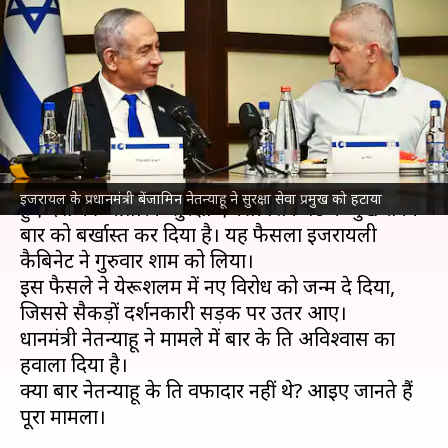
बेंजामिन नेतन्याहू को धोखा? पद से
हटाया गया
लेखन
Mar 21, 2025
02:42 pm
गजेंद्र
क्या है खबर?
इजरायल
के प्रधानमंत्री
बेंजामिन नेतन्याहू
ने बड़ा फैसला लेते
इजरायल के प्रधानमंत्री बेंजामिन नेतन्याहू ने सुरक्षा सेवा प्रमुख को हटाया
हुए देश की आंतरिक सुरक्षा एजेंसी शिन बेट के प्रमुख रोनेन
बार को बर्खास्त कर दिया है। यह फैसला इजरायली
कैबिनेट ने गुरुवार शाम को लिया।
इस फैसले ने येरूशलम में नए विरोध को जन्म दे दिया,
जिससे सैकड़ों प्रदर्शनकारी सड़क पर उतर आए।
प्रधानमंत्री नेतन्याहू ने मामले में बार के प्रति अविश्वास का
हवाला दिया है।
क्या बार नेतन्याहू के प्रति वफादार नहीं थे? आइए जानते हैं