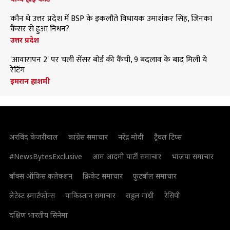
कौन थे उत्तर प्रदेश में BSP के इकलौते विधायक उमाशंकर सिंह, जिनका
कैंसर से हुआ निधन?
उत्तर प्रदेश
'आवारापन 2' पर चली सेंसर बोर्ड की कैंची, 9 बदलाव के बाद मिली ये
रेटिंग
इमरान हाशमी
अरविंद केजरीवाल
कांग्रेस समाचार
नरेंद्र मोदी
ट्रैवल टिप्स
#NewsBytesExclusive
आम आदमी पार्टी समाचार
भाजपा समाचार
बॉक्स ऑफिस कलेक्शन
क्रिकेट समाचार
फुटबॉल समाचार
लेटेस्ट स्मार्टफोन्स
पाकिस्तान समाचार
राहुल गांधी
रेसिपी
दक्षिण भारतीय सिनेमा