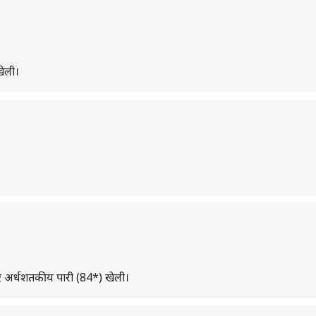
खेली।
हुए अर्धशतकीय पारी (84*) खेली।