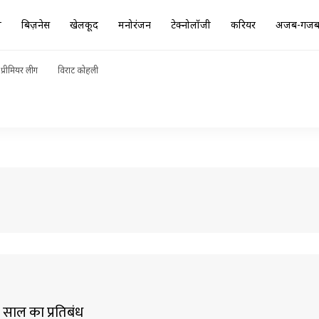
ा
बिज़नेस
खेलकूद
मनोरंजन
टेक्नोलॉजी
करियर
अजब-गज
प्रीमियर लीग
विराट कोहली
 साल का प्रतिबंध