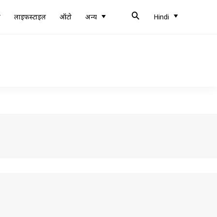
ब
लाइफस्टाइल
ऑटो
अन्य
Hindi