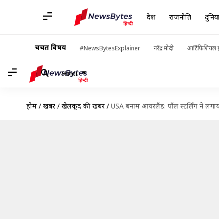
देश
राजनीति
दुनिय
चर्चित विषय
#NewsBytesExplainer
नरेंद्र मोदी
आर्टिफिशियल इ
Hindi
होम
/
खबरें
/
खेलकूद की खबरें
/
USA बनाम आयरलैंड: पॉल स्टर्लिंग ने लग