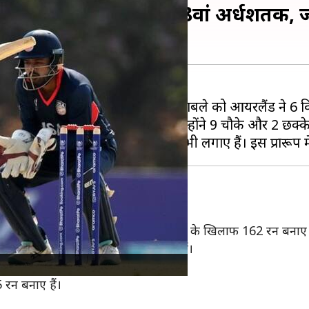
 लगाया वनडे करियर का 28वां अर्धशतक, 
ैंड क्रिकेट टीम
के बीच खेले गए मुकाबले को आयरलैंड ने 6 व
्ट्राइक रेट से 58 रन बनाए। इस दौरान उन्होंने 9 चौके और 2 छक्
िलाफ 0, श्रीलंका के खिलाफ 6 रन और UAE के खिलाफ 162 रन बनाए 
र्लिंग ने अपने करियर में 153 वनडे खेले हैं।
 स्ट्राइक रेट से 5,583 रन बनाए हैं।
5 रन बनाए हैं।