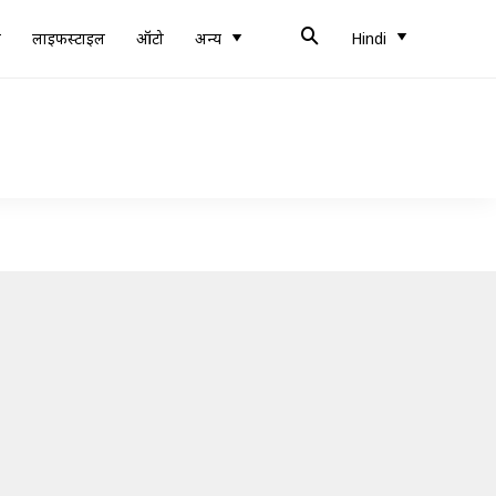
ब
लाइफस्टाइल
ऑटो
अन्य
Hindi