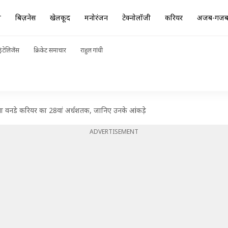
ा
बिज़नेस
खेलकूद
मनोरंजन
टेक्नोलॉजी
करियर
अजब-गज
ंटेलिजेंस
क्रिकेट समाचार
राहुल गांधी
ाया वनडे करियर का 28वां अर्धशतक, जानिए उनके आंकड़े
ADVERTISEMENT