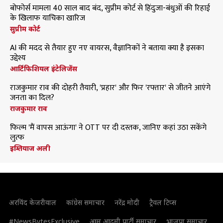
बोफोर्स मामला 40 साल बाद बंद, सुप्रीम कोर्ट से हिंदुजा-बंधुओं की रिहाई
के खिलाफ याचिका खारिज
सुप्रीम कोर्ट
AI की मदद से तैयार हुए नए वायरस, वैज्ञानिकों ने बताया क्या है इसका
उद्देश्य
आर्टिफिशियल इंटेलिजेंस
राजकुमार राव की दोहरी तैयारी, 'प्रहार' और फिर 'रफ्तार' से जीतने आएंगे
जनता का दिल?
राजकुमार राव
फिल्म 'मैं वापस आऊंगा' ने OTT पर दी दस्तक, जानिए कहां उठा सकेंगे
लुत्फ
इम्तियाज अली
अरविंद केजरीवाल
कांग्रेस समाचार
नरेंद्र मोदी
ट्रैवल टिप्स
#NewsBytesExclusive
आम आदमी पार्टी समाचार
भाजपा समाचार