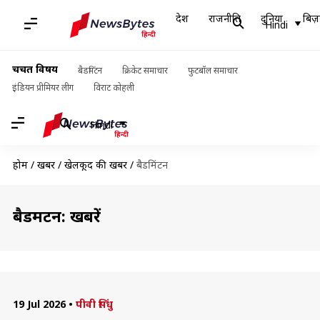
देश
राजनीति
दुनिया
बिज़
Hindi
चर्चित विषय
बैडमिंटन
क्रिकेट समाचार
फुटबॉल समाचार
इंडियन प्रीमियर लीग
विराट कोहली
Hindi
होम
/
खबरें
/
खेलकूद की खबरें
/
बैडमिंटन
बैडमिंटन: खबरें
19 Jul 2026
•
पीवी सिंधु