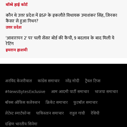
बॉम्बे हाई कोर्ट
कौन थे उत्तर प्रदेश में BSP के इकलौते विधायक उमाशंकर सिंह, जिनका
कैंसर से हुआ निधन?
उत्तर प्रदेश
'आवारापन 2' पर चली सेंसर बोर्ड की कैंची, 9 बदलाव के बाद मिली ये
रेटिंग
इमरान हाशमी
अरविंद केजरीवाल
कांग्रेस समाचार
नरेंद्र मोदी
ट्रैवल टिप्स
#NewsBytesExclusive
आम आदमी पार्टी समाचार
भाजपा समाचार
बॉक्स ऑफिस कलेक्शन
क्रिकेट समाचार
फुटबॉल समाचार
लेटेस्ट स्मार्टफोन्स
पाकिस्तान समाचार
राहुल गांधी
रेसिपी
दक्षिण भारतीय सिनेमा