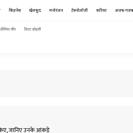
ा
बिज़नेस
खेलकूद
मनोरंजन
टेक्नोलॉजी
करियर
अजब-गज
प्रीमियर लीग
विराट कोहली
े किए, जानिए उनके आंकड़े