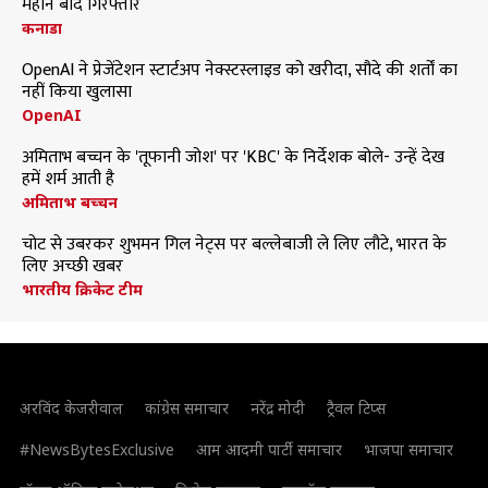
महीने बाद गिरफ्तार
कनाडा
OpenAI ने प्रेजेंटेशन स्टार्टअप नेक्स्टस्लाइड को खरीदा, सौदे की शर्तों का
नहीं किया खुलासा
OpenAI
अमिताभ बच्चन के 'तूफानी जोश' पर 'KBC' के निर्देशक बोले- उन्हें देख
हमें शर्म आती है
अमिताभ बच्चन
चोट से उबरकर शुभमन गिल नेट्स पर बल्लेबाजी ले लिए लौटे, भारत के
लिए अच्छी खबर
भारतीय क्रिकेट टीम
अरविंद केजरीवाल
कांग्रेस समाचार
नरेंद्र मोदी
ट्रैवल टिप्स
#NewsBytesExclusive
आम आदमी पार्टी समाचार
भाजपा समाचार