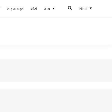
ब
लाइफस्टाइल
ऑटो
अन्य
Hindi