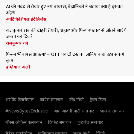
AI की मदद से तैयार हुए नए वायरस, वैज्ञानिकों ने बताया क्या है इसका
उद्देश्य
आर्टिफिशियल इंटेलिजेंस
राजकुमार राव की दोहरी तैयारी, 'प्रहार' और फिर 'रफ्तार' से जीतने आएंगे
जनता का दिल?
राजकुमार राव
फिल्म 'मैं वापस आऊंगा' ने OTT पर दी दस्तक, जानिए कहां उठा सकेंगे
लुत्फ
इम्तियाज अली
अरविंद केजरीवाल
कांग्रेस समाचार
नरेंद्र मोदी
ट्रैवल टिप्स
#NewsBytesExclusive
आम आदमी पार्टी समाचार
भाजपा समाचार
बॉक्स ऑफिस कलेक्शन
क्रिकेट समाचार
फुटबॉल समाचार
लेटेस्ट स्मार्टफोन्स
पाकिस्तान समाचार
राहुल गांधी
रेसिपी