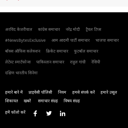
अरविंद केजरीवाल
कांग्रेस समाचार
नरेंद्र मोदी
ट्रैवल टिप्स
#NewsBytesExclusive
आम आदमी पार्टी समाचार
भाजपा समाचार
बॉक्स ऑफिस कलेक्शन
क्रिकेट समाचार
फुटबॉल समाचार
लेटेस्ट स्मार्टफोन्स
पाकिस्तान समाचार
राहुल गांधी
रेसिपी
दक्षिण भारतीय सिनेमा
हमारे बारे में
प्राइवेसी पॉलिसी
नियम
हमसे संपर्क करें
हमारे उसूल
शिकायत
खबरें
समाचार संग्रह
विषय संग्रह
हमें फॉलो करें