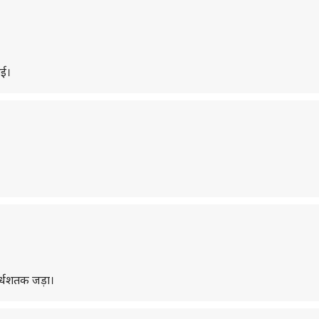
गई।
अर्धशतक जड़ा।