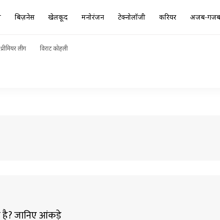
ा
बिज़नेस
खेलकूद
मनोरंजन
टेक्नोलॉजी
करियर
अजब-गज
प्रीमियर लीग
विराट कोहली
ाया है? जानिए आंकड़े