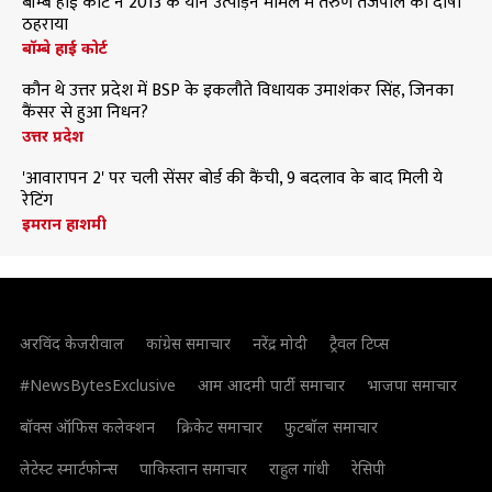
बॉम्बे हाई कोर्ट ने 2013 के यौन उत्पीड़न मामले में तरुण तेजपाल को दोषी
ठहराया
बॉम्बे हाई कोर्ट
कौन थे उत्तर प्रदेश में BSP के इकलौते विधायक उमाशंकर सिंह, जिनका
कैंसर से हुआ निधन?
उत्तर प्रदेश
'आवारापन 2' पर चली सेंसर बोर्ड की कैंची, 9 बदलाव के बाद मिली ये
रेटिंग
इमरान हाशमी
अरविंद केजरीवाल
कांग्रेस समाचार
नरेंद्र मोदी
ट्रैवल टिप्स
#NewsBytesExclusive
आम आदमी पार्टी समाचार
भाजपा समाचार
बॉक्स ऑफिस कलेक्शन
क्रिकेट समाचार
फुटबॉल समाचार
लेटेस्ट स्मार्टफोन्स
पाकिस्तान समाचार
राहुल गांधी
रेसिपी