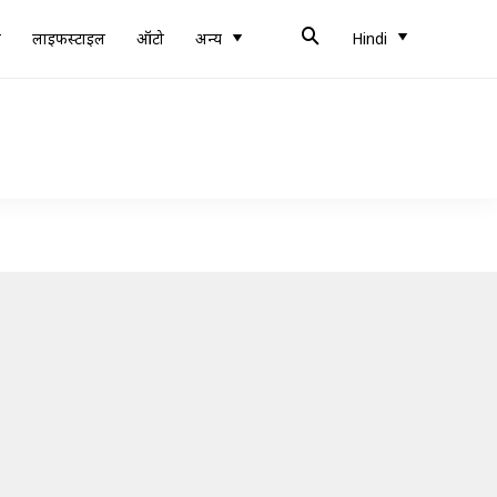
ब
लाइफस्टाइल
ऑटो
अन्य
Hindi