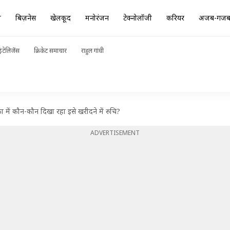
ा
बिज़नेस
खेलकूद
मनोरंजन
टेक्नोलॉजी
करियर
अजब-गज
ंटेलिजेंस
क्रिकेट समाचार
राहुल गांधी
ें कौन-कौन दिखा रहा इसे खरीदने में रुचि?
ADVERTISEMENT