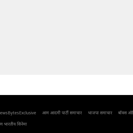
ewsBytesExclusive
आम आदमी पार्टी समाचार
भाजपा समाचार
बॉक्स ऑ
िण भारतीय सिनेमा