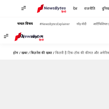
देश
राजनीति
दुनिय
चर्चित विषय
#NewsBytesExplainer
नरेंद्र मोदी
आर्टिफिशियल इ
Hindi
होम
/
खबरें
/
बिज़नेस की खबरें
/
कितनी है टिक-टॉक की कीमत और अमेरिका म