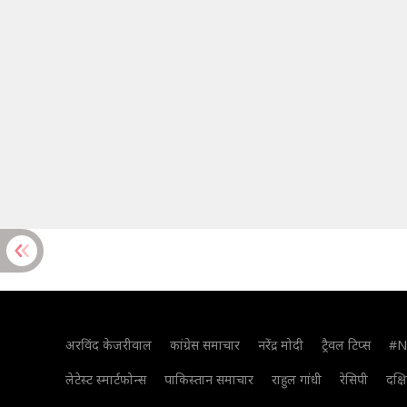
अरविंद केजरीवाल
कांग्रेस समाचार
नरेंद्र मोदी
ट्रैवल टिप्स
#N
लेटेस्ट स्मार्टफोन्स
पाकिस्तान समाचार
राहुल गांधी
रेसिपी
दक्ष