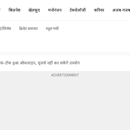
ा
बिज़नेस
खेलकूद
मनोरंजन
टेक्नोलॉजी
करियर
अजब-गज
ंटेलिजेंस
क्रिकेट समाचार
राहुल गांधी
ले टिक-टॉक हुआ ऑफलाइन, यूजर्स नहीं कर सकेंगे उपयोग
ADVERTISEMENT