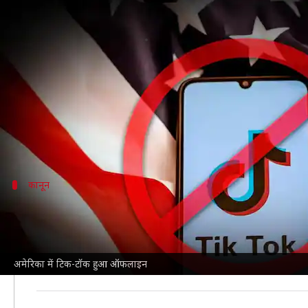
अमेरिका में प्रतिबंध लागू होने से प
लेखन
Jan 19, 2025
09:45 am
बिश्वजीत कुमार
क्या है खबर?
लोकप्रिय शॉर्ट वीडियो प्लेटफॉर्म
टिक-टॉक
प्रतिबंध के नए कान
अमेरिका में आज टिक-टॉक यूजर्स को कंपनी की तरफ से एक 
कानून
क्या है नया संघीय कानून?
टिक-टॉक को अमेरिका में अपनी सेवाएं बंद करनी पड़ी है, क्योंक
संघीय कानून में टिक-टॉक को अपनी चीन स्थित कंपनी बाइटडा
अमेरिका में टिक-टॉक हुआ ऑफलाइन
इसके साथ ही इस कानून के तहत, अगर
ऐपल
और
गूगल
टिक-टॉ