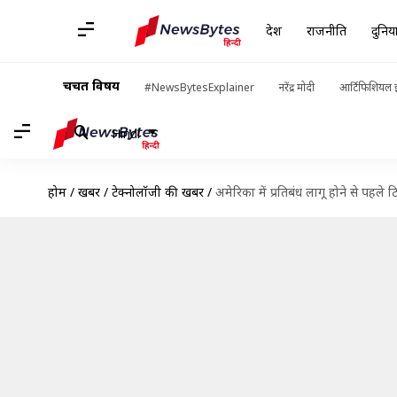
देश
राजनीति
दुनिय
चर्चित विषय
#NewsBytesExplainer
नरेंद्र मोदी
आर्टिफिशियल इ
Hindi
होम
/
खबरें
/
टेक्नोलॉजी की खबरें
/
अमेरिका में प्रतिबंध लागू होने से पह