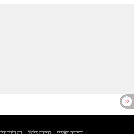
फिस कलेक्शन
क्रिकेट समाचार
फुटबॉल समाचार