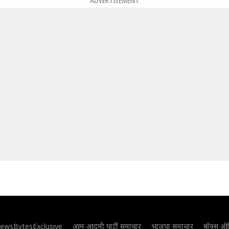
ADVERTISEMENT
ewsBytesExclusive
आम आदमी पार्टी समाचार
भाजपा समाचार
बॉक्स ऑ