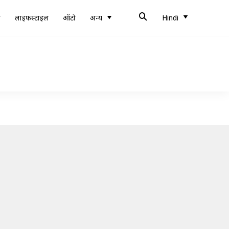
ब
लाइफस्टाइल
ऑटो
अन्य
Hindi