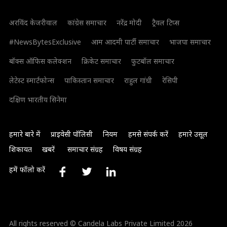
अरविंद केजरीवाल
कांग्रेस समाचार
नरेंद्र मोदी
ट्रैवल टिप्स
#NewsBytesExclusive
आम आदमी पार्टी समाचार
भाजपा समाचार
बॉक्स ऑफिस कलेक्शन
क्रिकेट समाचार
फुटबॉल समाचार
लेटेस्ट स्मार्टफोन्स
पाकिस्तान समाचार
राहुल गांधी
रेसिपी
दक्षिण भारतीय सिनेमा
हमारे बारे में
प्राइवेसी पॉलिसी
नियम
हमसे संपर्क करें
हमारे उसूल
शिकायत
खबरें
समाचार संग्रह
विषय संग्रह
हमें फॉलो करें
All rights reserved © Candela Labs Private Limited 2026