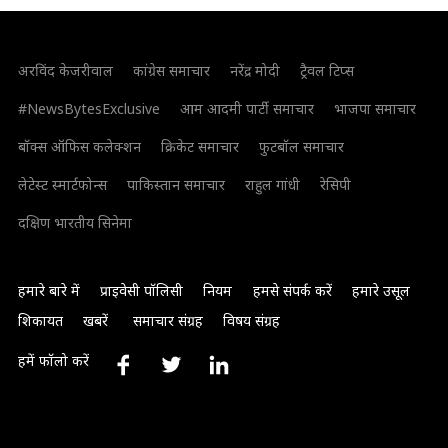
अरविंद केजरीवाल
कांग्रेस समाचार
नरेंद्र मोदी
ट्रैवल टिप्स
#NewsBytesExclusive
आम आदमी पार्टी समाचार
भाजपा समाचार
बॉक्स ऑफिस कलेक्शन
क्रिकेट समाचार
फुटबॉल समाचार
लेटेस्ट स्मार्टफोन्स
पाकिस्तान समाचार
राहुल गांधी
रेसिपी
दक्षिण भारतीय सिनेमा
हमारे बारे में
प्राइवेसी पॉलिसी
नियम
हमसे संपर्क करें
हमारे उसूल
शिकायत
खबरें
समाचार संग्रह
विषय संग्रह
हमें फॉलो करें