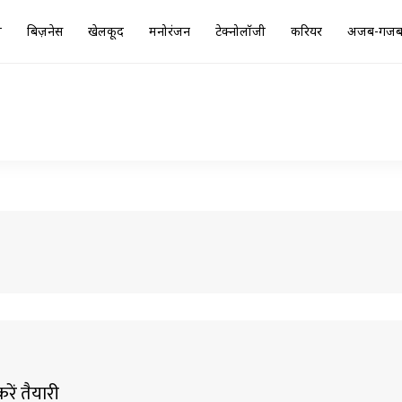
ा
बिज़नेस
खेलकूद
मनोरंजन
टेक्नोलॉजी
करियर
अजब-गज
रें तैयारी