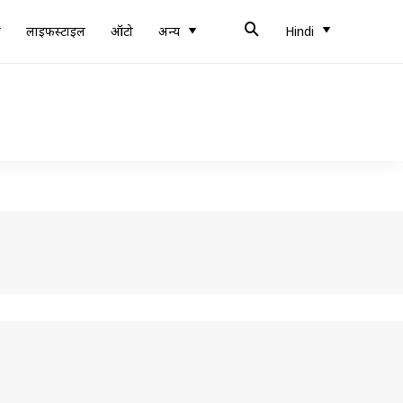
ब
लाइफस्टाइल
ऑटो
अन्य
Hindi