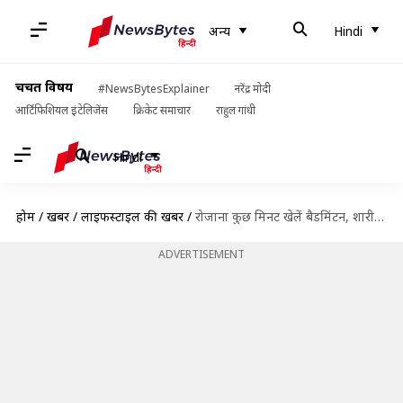
अन्य
Hindi
चर्चित विषय
#NewsBytesExplainer
नरेंद्र मोदी
आर्टिफिशियल इंटेलिजेंस
क्रिकेट समाचार
राहुल गांधी
Hindi
होम
/
खबरें
/
लाइफस्टाइल की खबरें
/
रोजाना कुछ मिनट खेलें बैडमिंटन, शारीरिक और मानसिक स्वास्थ्य के लिए है फायदेमंद
ADVERTISEMENT