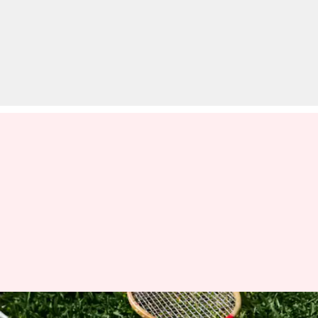
रोजाना कुछ मिनट खेलें बैडमिंटन,