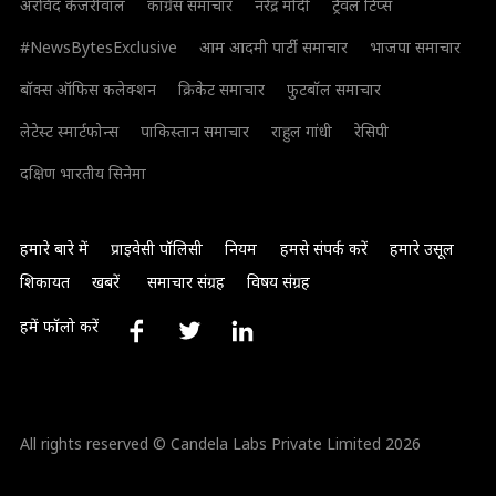
अरविंद केजरीवाल
कांग्रेस समाचार
नरेंद्र मोदी
ट्रैवल टिप्स
#NewsBytesExclusive
आम आदमी पार्टी समाचार
भाजपा समाचार
बॉक्स ऑफिस कलेक्शन
क्रिकेट समाचार
फुटबॉल समाचार
लेटेस्ट स्मार्टफोन्स
पाकिस्तान समाचार
राहुल गांधी
रेसिपी
दक्षिण भारतीय सिनेमा
हमारे बारे में
प्राइवेसी पॉलिसी
नियम
हमसे संपर्क करें
हमारे उसूल
शिकायत
खबरें
समाचार संग्रह
विषय संग्रह
हमें फॉलो करें
All rights reserved © Candela Labs Private Limited 2026