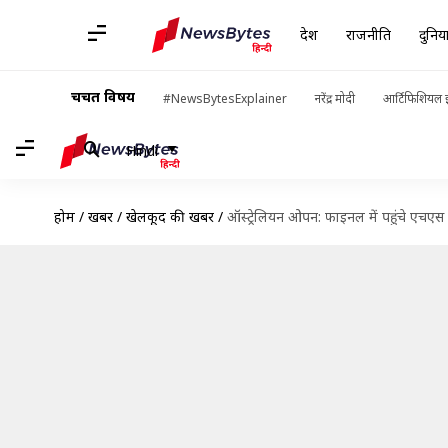
देश
राजनीति
दुनिय
चर्चित विषय
#NewsBytesExplainer
नरेंद्र मोदी
आर्टिफिशियल इ
Hindi
होम
/
खबरें
/
खेलकूद की खबरें
/
ऑस्ट्रेलियन ओपन: फाइनल में पहुंचे एचएस प