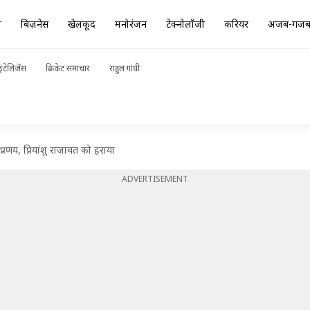
ा
बिज़नेस
खेलकूद
मनोरंजन
टेक्नोलॉजी
करियर
अजब-गज
ंटेलिजेंस
क्रिकेट समाचार
राहुल गांधी
्रणय, प्रियांशु राजावत को हराया
ADVERTISEMENT