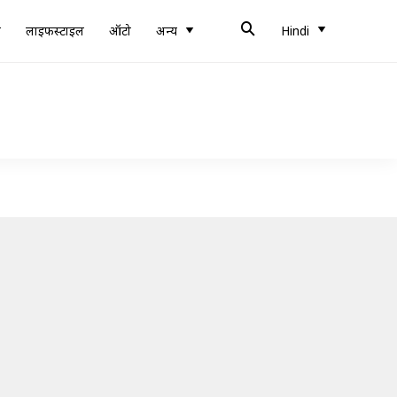
ब
लाइफस्टाइल
ऑटो
अन्य
Hindi