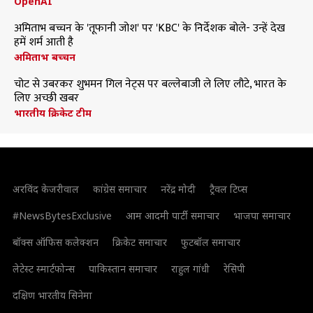
OpenAI
अमिताभ बच्चन के 'तूफानी जोश' पर 'KBC' के निर्देशक बोले- उन्हें देख
हमें शर्म आती है
अमिताभ बच्चन
चोट से उबरकर शुभमन गिल नेट्स पर बल्लेबाजी ले लिए लौटे, भारत के
लिए अच्छी खबर
भारतीय क्रिकेट टीम
अरविंद केजरीवाल
कांग्रेस समाचार
नरेंद्र मोदी
ट्रैवल टिप्स
#NewsBytesExclusive
आम आदमी पार्टी समाचार
भाजपा समाचार
बॉक्स ऑफिस कलेक्शन
क्रिकेट समाचार
फुटबॉल समाचार
लेटेस्ट स्मार्टफोन्स
पाकिस्तान समाचार
राहुल गांधी
रेसिपी
दक्षिण भारतीय सिनेमा