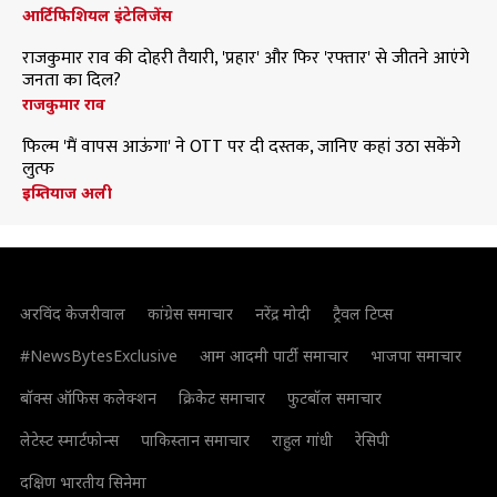
आर्टिफिशियल इंटेलिजेंस
राजकुमार राव की दोहरी तैयारी, 'प्रहार' और फिर 'रफ्तार' से जीतने आएंगे
जनता का दिल?
राजकुमार राव
फिल्म 'मैं वापस आऊंगा' ने OTT पर दी दस्तक, जानिए कहां उठा सकेंगे
लुत्फ
इम्तियाज अली
अरविंद केजरीवाल
कांग्रेस समाचार
नरेंद्र मोदी
ट्रैवल टिप्स
#NewsBytesExclusive
आम आदमी पार्टी समाचार
भाजपा समाचार
बॉक्स ऑफिस कलेक्शन
क्रिकेट समाचार
फुटबॉल समाचार
लेटेस्ट स्मार्टफोन्स
पाकिस्तान समाचार
राहुल गांधी
रेसिपी
दक्षिण भारतीय सिनेमा