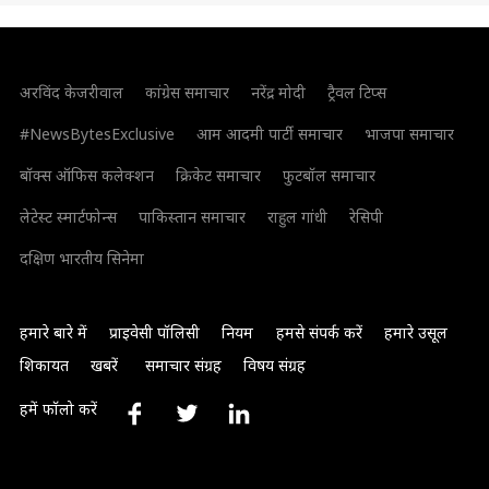
अरविंद केजरीवाल
कांग्रेस समाचार
नरेंद्र मोदी
ट्रैवल टिप्स
#NewsBytesExclusive
आम आदमी पार्टी समाचार
भाजपा समाचार
बॉक्स ऑफिस कलेक्शन
क्रिकेट समाचार
फुटबॉल समाचार
लेटेस्ट स्मार्टफोन्स
पाकिस्तान समाचार
राहुल गांधी
रेसिपी
दक्षिण भारतीय सिनेमा
हमारे बारे में
प्राइवेसी पॉलिसी
नियम
हमसे संपर्क करें
हमारे उसूल
शिकायत
खबरें
समाचार संग्रह
विषय संग्रह
हमें फॉलो करें