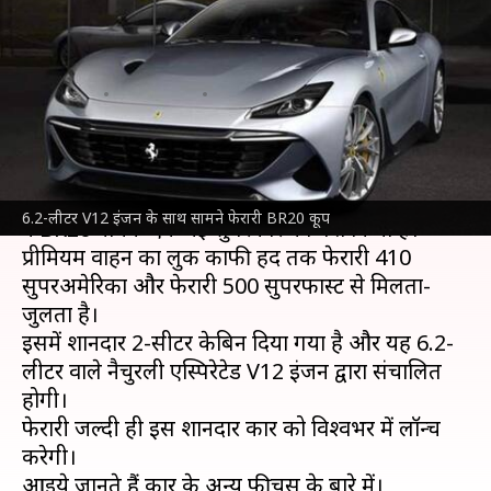
BR20 कूप, जल्द लॉन्च होने की
उम्मीद
लेखन
Nov 16, 2021
07:30 am
अविनाश
क्या है खबर?
दिग्गज वाहन निर्माता
फेरारी
के स्पेशल प्रोजेक्ट्स डिवीजन
6.2-लीटर V12 इंजन के साथ सामने फेरारी BR20 कूप
ने BR20 नामक एक नई सुपरकार को पेश किया है।
प्रीमियम वाहन का लुक काफी हद तक फेरारी 410
सुपरअमेरिका और फेरारी 500 सुपरफास्ट से मिलता-
जुलता है।
इसमें शानदार 2-सीटर केबिन दिया गया है और यह 6.2-
लीटर वाले नैचुरली एस्पिरेटेड V12 इंजन द्वारा संचालित
होगी।
फेरारी जल्दी ही इस शानदार कार को विश्वभर में लॉन्च
करेगी।