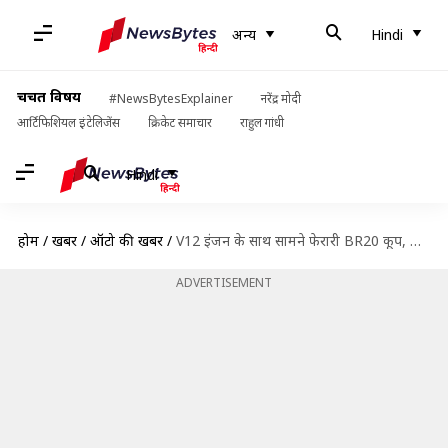
अन्य
Hindi
चर्चित विषय
#NewsBytesExplainer
नरेंद्र मोदी
आर्टिफिशियल इंटेलिजेंस
क्रिकेट समाचार
राहुल गांधी
Hindi
होम
/
खबरें
/
ऑटो की खबरें
/
V12 इंजन के साथ सामने फेरारी BR20 कूप, जल्द लॉन्च होने की उम्मीद
ADVERTISEMENT