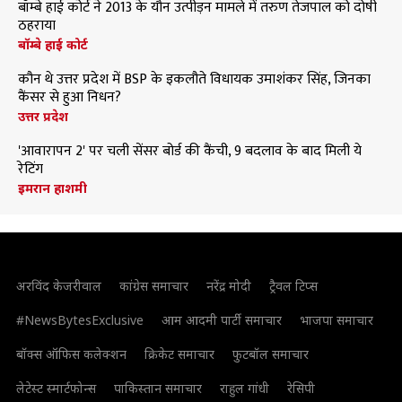
बॉम्बे हाई कोर्ट ने 2013 के यौन उत्पीड़न मामले में तरुण तेजपाल को दोषी
ठहराया
बॉम्बे हाई कोर्ट
कौन थे उत्तर प्रदेश में BSP के इकलौते विधायक उमाशंकर सिंह, जिनका
कैंसर से हुआ निधन?
उत्तर प्रदेश
'आवारापन 2' पर चली सेंसर बोर्ड की कैंची, 9 बदलाव के बाद मिली ये
रेटिंग
इमरान हाशमी
अरविंद केजरीवाल
कांग्रेस समाचार
नरेंद्र मोदी
ट्रैवल टिप्स
#NewsBytesExclusive
आम आदमी पार्टी समाचार
भाजपा समाचार
बॉक्स ऑफिस कलेक्शन
क्रिकेट समाचार
फुटबॉल समाचार
लेटेस्ट स्मार्टफोन्स
पाकिस्तान समाचार
राहुल गांधी
रेसिपी