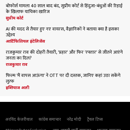
बोफोर्स मामला 40 साल बाद बंद, सुप्रीम कोर्ट से हिंदुजा-बंधुओं की रिहाई
के खिलाफ याचिका खारिज
सुप्रीम कोर्ट
AI की मदद से तैयार हुए नए वायरस, वैज्ञानिकों ने बताया क्या है इसका
उद्देश्य
आर्टिफिशियल इंटेलिजेंस
राजकुमार राव की दोहरी तैयारी, 'प्रहार' और फिर 'रफ्तार' से जीतने आएंगे
जनता का दिल?
राजकुमार राव
फिल्म 'मैं वापस आऊंगा' ने OTT पर दी दस्तक, जानिए कहां उठा सकेंगे
लुत्फ
इम्तियाज अली
अरविंद केजरीवाल
कांग्रेस समाचार
नरेंद्र मोदी
ट्रैवल टिप्स