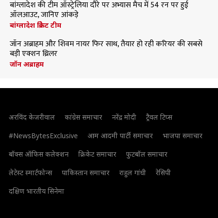
बांग्लादेश की टीम ऑस्ट्रेलिया दौरे पर अभ्यास मैच में 54 रन पर हुई
ऑलआउट, जानिए आंकड़े
बांग्लादेश क्रिकेट टीम
जॉन अब्राहम और शिवम नायर फिर साथ, तैयार हो रही करियर की सबसे
बड़ी एक्शन थ्रिलर
जॉन अब्राहम
अरविंद केजरीवाल
कांग्रेस समाचार
नरेंद्र मोदी
ट्रैवल टिप्स
#NewsBytesExclusive
आम आदमी पार्टी समाचार
भाजपा समाचार
बॉक्स ऑफिस कलेक्शन
क्रिकेट समाचार
फुटबॉल समाचार
लेटेस्ट स्मार्टफोन्स
पाकिस्तान समाचार
राहुल गांधी
रेसिपी
दक्षिण भारतीय सिनेमा