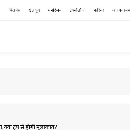
ा
बिज़नेस
खेलकूद
मनोरंजन
टेक्नोलॉजी
करियर
अजब-गज
ा, क्या ट्रंप से होगी मुलाकात?