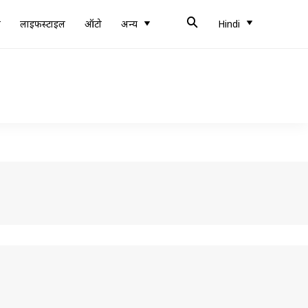
ब
लाइफस्टाइल
ऑटो
अन्य
Hindi