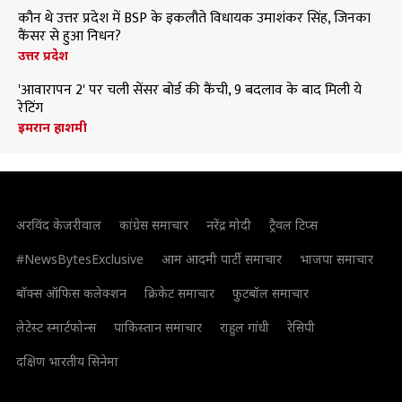
कौन थे उत्तर प्रदेश में BSP के इकलौते विधायक उमाशंकर सिंह, जिनका
कैंसर से हुआ निधन?
उत्तर प्रदेश
'आवारापन 2' पर चली सेंसर बोर्ड की कैंची, 9 बदलाव के बाद मिली ये
रेटिंग
इमरान हाशमी
अरविंद केजरीवाल
कांग्रेस समाचार
नरेंद्र मोदी
ट्रैवल टिप्स
#NewsBytesExclusive
आम आदमी पार्टी समाचार
भाजपा समाचार
बॉक्स ऑफिस कलेक्शन
क्रिकेट समाचार
फुटबॉल समाचार
लेटेस्ट स्मार्टफोन्स
पाकिस्तान समाचार
राहुल गांधी
रेसिपी
दक्षिण भारतीय सिनेमा