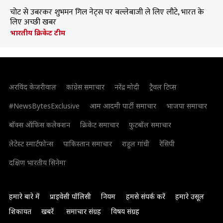
चोट से उबरकर शुभमन गिल नेट्स पर बल्लेबाजी ले लिए लौटे, भारत के
लिए अच्छी खबर
भारतीय क्रिकेट टीम
अरविंद केजरीवाल
कांग्रेस समाचार
नरेंद्र मोदी
ट्रैवल टिप्स
#NewsBytesExclusive
आम आदमी पार्टी समाचार
भाजपा समाचार
बॉक्स ऑफिस कलेक्शन
क्रिकेट समाचार
फुटबॉल समाचार
लेटेस्ट स्मार्टफोन्स
पाकिस्तान समाचार
राहुल गांधी
रेसिपी
दक्षिण भारतीय सिनेमा
हमारे बारे में
प्राइवेसी पॉलिसी
नियम
हमसे संपर्क करें
हमारे उसूल
शिकायत
खबरें
समाचार संग्रह
विषय संग्रह