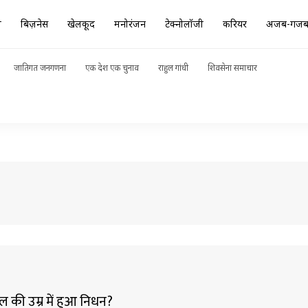
ा
बिज़नेस
खेलकूद
मनोरंजन
टेक्नोलॉजी
करियर
अजब-गज
जातिगत जनगणना
एक देश एक चुनाव
राहुल गांधी
शिवसेना समाचार
 की उम्र में हुआ निधन?