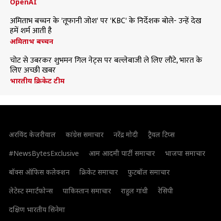
OpenAI
अमिताभ बच्चन के 'तूफानी जोश' पर 'KBC' के निर्देशक बोले- उन्हें देख
हमें शर्म आती है
अमिताभ बच्चन
चोट से उबरकर शुभमन गिल नेट्स पर बल्लेबाजी ले लिए लौटे, भारत के
लिए अच्छी खबर
भारतीय क्रिकेट टीम
अरविंद केजरीवाल
कांग्रेस समाचार
नरेंद्र मोदी
ट्रैवल टिप्स
#NewsBytesExclusive
आम आदमी पार्टी समाचार
भाजपा समाचार
बॉक्स ऑफिस कलेक्शन
क्रिकेट समाचार
फुटबॉल समाचार
लेटेस्ट स्मार्टफोन्स
पाकिस्तान समाचार
राहुल गांधी
रेसिपी
दक्षिण भारतीय सिनेमा