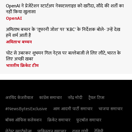
OpenAI ने प्रेजेंटेशन स्टार्टअप नेक्स्टस्लाइड को खरीदा, सौदे की शर्तों का
नहीं किया खुलासा
OpenAI
अमिताभ बच्चन के 'तूफानी जोश' पर 'KBC' के निर्देशक बोले- उन्हें देख
हमें शर्म आती है
अमिताभ बच्चन
चोट से उबरकर शुभमन गिल नेट्स पर बल्लेबाजी ले लिए लौटे, भारत के
लिए अच्छी खबर
भारतीय क्रिकेट टीम
अरविंद केजरीवाल
कांग्रेस समाचार
नरेंद्र मोदी
ट्रैवल टिप्स
#NewsBytesExclusive
आम आदमी पार्टी समाचार
भाजपा समाचार
बॉक्स ऑफिस कलेक्शन
क्रिकेट समाचार
फुटबॉल समाचार
लेटेस्ट स्मार्टफोन्स
पाकिस्तान समाचार
राहुल गांधी
रेसिपी