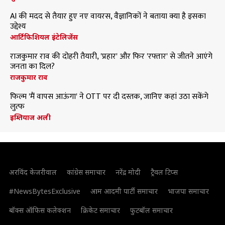
AI की मदद से तैयार हुए नए वायरस, वैज्ञानिकों ने बताया क्या है इसका
उद्देश्य
आर्टिफिशियल इंटेलिजेंस
राजकुमार राव की दोहरी तैयारी, 'प्रहार' और फिर 'रफ्तार' से जीतने आएंगे
जनता का दिल?
राजकुमार राव
फिल्म 'मैं वापस आऊंगा' ने OTT पर दी दस्तक, जानिए कहां उठा सकेंगे
लुत्फ
इम्तियाज अली
अरविंद केजरीवाल
कांग्रेस समाचार
नरेंद्र मोदी
ट्रैवल टिप्स
#NewsBytesExclusive
आम आदमी पार्टी समाचार
भाजपा समाचार
बॉक्स ऑफिस कलेक्शन
क्रिकेट समाचार
फुटबॉल समाचार