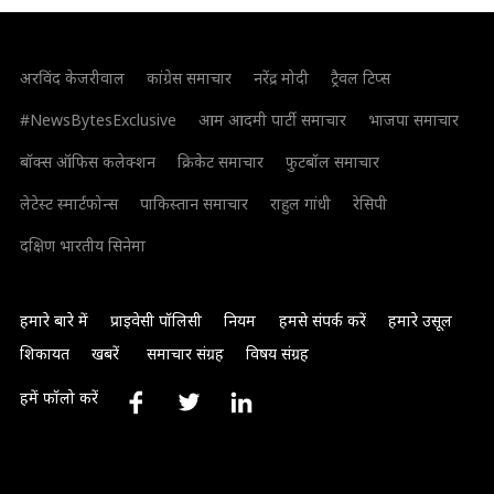
अरविंद केजरीवाल
कांग्रेस समाचार
नरेंद्र मोदी
ट्रैवल टिप्स
#NewsBytesExclusive
आम आदमी पार्टी समाचार
भाजपा समाचार
बॉक्स ऑफिस कलेक्शन
क्रिकेट समाचार
फुटबॉल समाचार
लेटेस्ट स्मार्टफोन्स
पाकिस्तान समाचार
राहुल गांधी
रेसिपी
दक्षिण भारतीय सिनेमा
हमारे बारे में
प्राइवेसी पॉलिसी
नियम
हमसे संपर्क करें
हमारे उसूल
शिकायत
खबरें
समाचार संग्रह
विषय संग्रह
हमें फॉलो करें