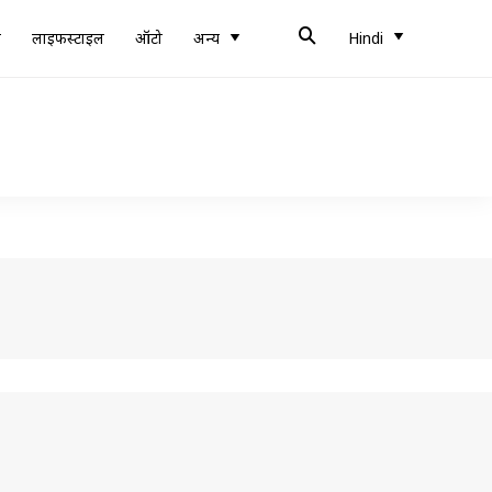
ब
लाइफस्टाइल
ऑटो
अन्य
Hindi