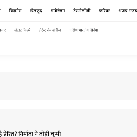
ा
बिज़नेस
खेलकूद
मनोरंजन
टेक्नोलॉजी
करियर
अजब-गज
ाचार
लेटेस्ट फिल्में
लेटेस्ट वेब सीरीज
दक्षिण भारतीय सिनेमा
रेरित? निर्माता ने तोड़ी चुप्पी