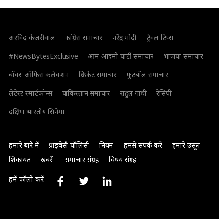
अरविंद केजरीवाल
कांग्रेस समाचार
नरेंद्र मोदी
ट्रैवल टिप्स
#NewsBytesExclusive
आम आदमी पार्टी समाचार
भाजपा समाचार
बॉक्स ऑफिस कलेक्शन
क्रिकेट समाचार
फुटबॉल समाचार
लेटेस्ट स्मार्टफोन्स
पाकिस्तान समाचार
राहुल गांधी
रेसिपी
दक्षिण भारतीय सिनेमा
हमारे बारे में
प्राइवेसी पॉलिसी
नियम
हमसे संपर्क करें
हमारे उसूल
शिकायत
खबरें
समाचार संग्रह
विषय संग्रह
हमें फॉलो करें