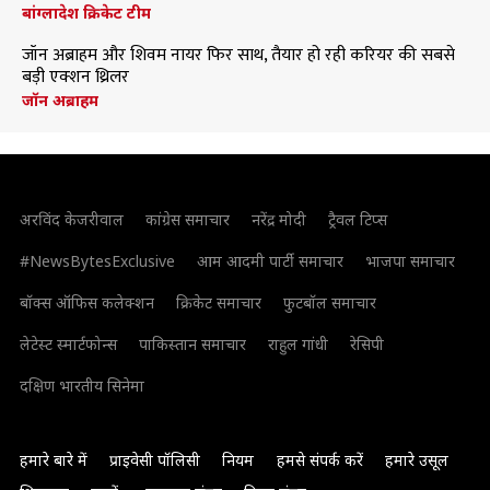
बांग्लादेश क्रिकेट टीम
जॉन अब्राहम और शिवम नायर फिर साथ, तैयार हो रही करियर की सबसे
बड़ी एक्शन थ्रिलर
जॉन अब्राहम
अरविंद केजरीवाल
कांग्रेस समाचार
नरेंद्र मोदी
ट्रैवल टिप्स
#NewsBytesExclusive
आम आदमी पार्टी समाचार
भाजपा समाचार
बॉक्स ऑफिस कलेक्शन
क्रिकेट समाचार
फुटबॉल समाचार
लेटेस्ट स्मार्टफोन्स
पाकिस्तान समाचार
राहुल गांधी
रेसिपी
दक्षिण भारतीय सिनेमा
हमारे बारे में
प्राइवेसी पॉलिसी
नियम
हमसे संपर्क करें
हमारे उसूल