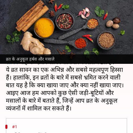
जोड़ने के लिए इन जड़ी-बूटियों और
मसालों का करें उपयोग
लेखन
Jul 31, 2023
05:06 pm
अंजली
क्या है खबर?
कई लोग भगवान शिव का आशीर्वाद पाने के लिए पवित्र
व्रत के अनुकूल हर्बस और मसाले
सावन
माह के दौरान सावन सोमवार का व्रत रखते हैं।
ये व्रत सावन का एक अभिन्न और सबसे महत्वपूर्ण हिस्सा
हैं। हालांकि, इन व्रतों के बारे में सबसे भ्रमित करने वाली
बात यह है कि क्या खाया जाए और क्या नहीं खाया जाए।
आइए आज हम आपको कुछ ऐसी जड़ी-बूटियों और
मसालों के बारे में बताते हैं, जिन्हें आप व्रत के अनुकूल
#1