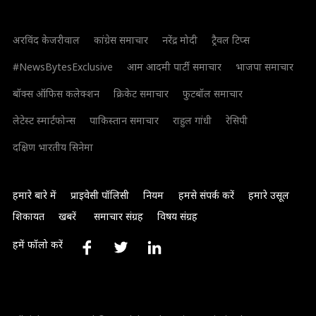
अरविंद केजरीवाल
कांग्रेस समाचार
नरेंद्र मोदी
ट्रैवल टिप्स
#NewsBytesExclusive
आम आदमी पार्टी समाचार
भाजपा समाचार
बॉक्स ऑफिस कलेक्शन
क्रिकेट समाचार
फुटबॉल समाचार
लेटेस्ट स्मार्टफोन्स
पाकिस्तान समाचार
राहुल गांधी
रेसिपी
दक्षिण भारतीय सिनेमा
हमारे बारे में
प्राइवेसी पॉलिसी
नियम
हमसे संपर्क करें
हमारे उसूल
शिकायत
खबरें
समाचार संग्रह
विषय संग्रह
हमें फॉलो करें