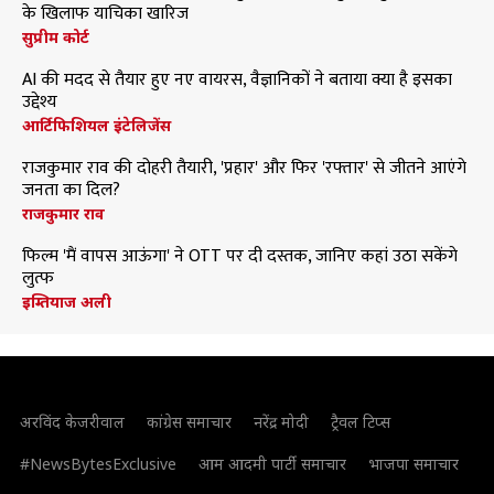
के खिलाफ याचिका खारिज
सुप्रीम कोर्ट
AI की मदद से तैयार हुए नए वायरस, वैज्ञानिकों ने बताया क्या है इसका
उद्देश्य
आर्टिफिशियल इंटेलिजेंस
राजकुमार राव की दोहरी तैयारी, 'प्रहार' और फिर 'रफ्तार' से जीतने आएंगे
जनता का दिल?
राजकुमार राव
फिल्म 'मैं वापस आऊंगा' ने OTT पर दी दस्तक, जानिए कहां उठा सकेंगे
लुत्फ
इम्तियाज अली
अरविंद केजरीवाल
कांग्रेस समाचार
नरेंद्र मोदी
ट्रैवल टिप्स
#NewsBytesExclusive
आम आदमी पार्टी समाचार
भाजपा समाचार