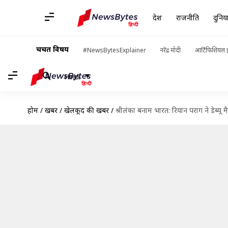
देश
राजनीति
दुनिय
चर्चित विषय
#NewsBytesExplainer
नरेंद्र मोदी
आर्टिफिशियल इ
Hindi
होम
/
खबरें
/
खेलकूद की खबरें
/
श्रीलंका बनाम भारत: रियान पराग ने डेब्यू