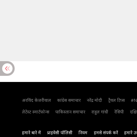
अरविंद केजरीवाल
कांग्रेस समाचार
नरेंद्र मोदी
ट्रैवल टिप्स
#N
लेटेस्ट स्मार्टफोन्स
पाकिस्तान समाचार
राहुल गांधी
रेसिपी
दक्ष
हमारे बारे में
प्राइवेसी पॉलिसी
नियम
हमसे संपर्क करें
हमारे उ