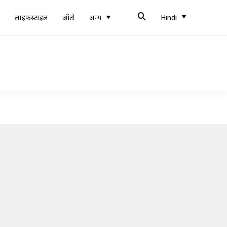
ब
लाइफस्टाइल
ऑटो
अन्य
Hindi