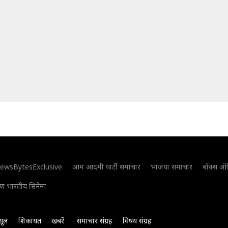
ewsBytesExclusive
आम आदमी पार्टी समाचार
भाजपा समाचार
बॉक्स ऑ
िण भारतीय सिनेमा
सूल
शिकायत
खबरें
समाचार संग्रह
विषय संग्रह