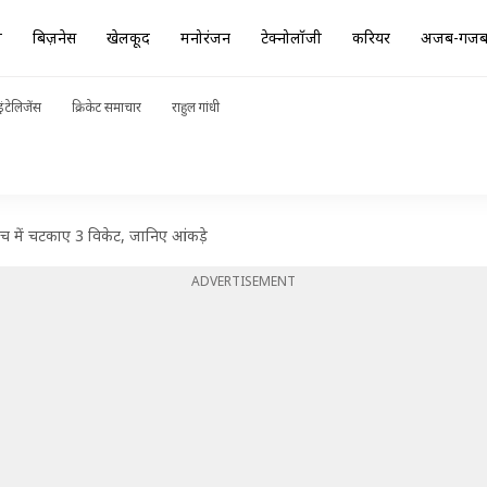
ा
बिज़नेस
खेलकूद
मनोरंजन
टेक्नोलॉजी
करियर
अजब-गज
ंटेलिजेंस
क्रिकेट समाचार
राहुल गांधी
 मैच में चटकाए 3 विकेट, जानिए आंकड़े
ADVERTISEMENT