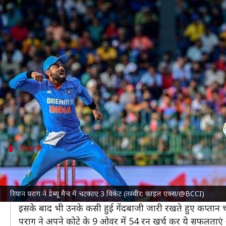
श्रीलंका बनाम भारत: रियान पराग ने डेब
लेखन
Aug 07, 2024
07:34 pm
भारत शर्मा
क्या है खबर?
भारतीय क्रिकेट टीम के ऑलराउंडर रियान पराग ने बुधवार को
श
इस दौरान उन्होंने बेहतरीन गेंदबाजी करते हुए 3 विकेट अप
में सफल रही।
गेंदबाजी
कैसी रही पराग की गेंदबाजी?
पराग
श्रीलंका की पारी के दौरान चौथे बदलाव के रूप में गेंदबा
रियान पराग ने डेब्यू मैच में चटकाए 3 विकेट (तस्वीर: फाइल एक्स/@BCCI)
उन्होंने 171 रन के कुल स्कोर पर
अविष्का फर्नांडो
(96) को आउट 
इसके बाद भी उनके कसी हुई गेंदबाजी जारी रखते हुए कप्ता
पराग ने अपने कोटे के 9 ओवर में 54 रन खर्च कर ये सफलताएं