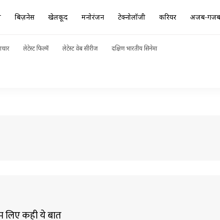
ा
बिज़नेस
खेलकूद
मनोरंजन
टेक्नोलॉजी
करियर
अजब-गज
ाचार
लेटेस्ट फिल्में
लेटेस्ट वेब सीरीज
दक्षिण भारतीय सिनेमा
ाम लिए कही ये बात