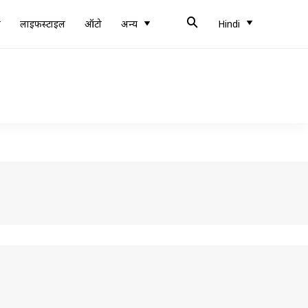
ब
लाइफस्टाइल
ऑटो
अन्य
Hindi