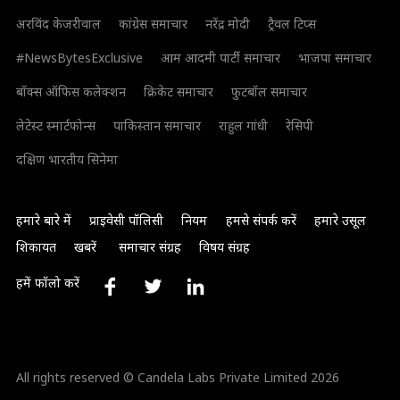
अरविंद केजरीवाल
कांग्रेस समाचार
नरेंद्र मोदी
ट्रैवल टिप्स
#NewsBytesExclusive
आम आदमी पार्टी समाचार
भाजपा समाचार
बॉक्स ऑफिस कलेक्शन
क्रिकेट समाचार
फुटबॉल समाचार
लेटेस्ट स्मार्टफोन्स
पाकिस्तान समाचार
राहुल गांधी
रेसिपी
दक्षिण भारतीय सिनेमा
हमारे बारे में
प्राइवेसी पॉलिसी
नियम
हमसे संपर्क करें
हमारे उसूल
शिकायत
खबरें
समाचार संग्रह
विषय संग्रह
हमें फॉलो करें
All rights reserved © Candela Labs Private Limited 2026